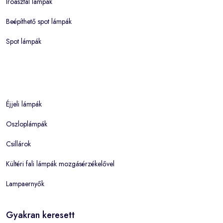
Íróasztal lámpák
Beépíthető spot lámpák
Spot lámpák
Éjjeli lámpák
Oszloplámpák
Csillárok
Kültéri fali lámpák mozgásérzékelővel
Lampaernyők
Gyakran keresett