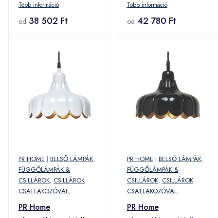
Több információ
Több információ
készült
24 cm, dugó, dugalj
38 502 Ft
42 780 Ft
od
od
PR HOME
|
BELSŐ LÁMPÁK
,
PR HOME
|
BELSŐ LÁMPÁK
,
FÜGGŐLÁMPÁK &
FÜGGŐLÁMPÁK &
CSILLÁROK
,
CSILLÁROK
CSILLÁROK
,
CSILLÁROK
CSATLAKOZÓVAL
,
CSATLAKOZÓVAL
,
PR Home
PR Home