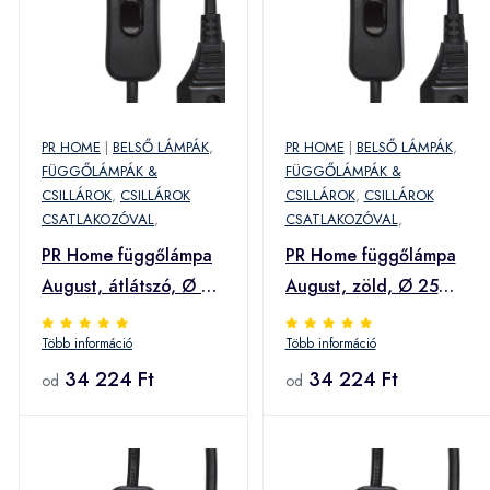
PR HOME
|
BELSŐ LÁMPÁK
,
PR HOME
|
BELSŐ LÁMPÁK
,
FÜGGŐLÁMPÁK &
FÜGGŐLÁMPÁK &
CSILLÁROK
,
CSILLÁROK
CSILLÁROK
,
CSILLÁROK
CSATLAKOZÓVAL
,
CSATLAKOZÓVAL
,
PR Home függőlámpa
PR Home függőlámpa
August, átlátszó, Ø 25
August, zöld, Ø 25
cm
cm, Ø 25 cm
Több információ
Több információ
34 224 Ft
34 224 Ft
od
od