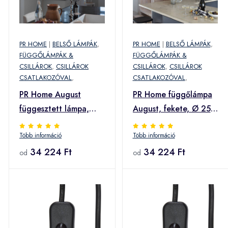
PR HOME
|
BELSŐ LÁMPÁK
,
PR HOME
|
BELSŐ LÁMPÁK
,
FÜGGŐLÁMPÁK &
FÜGGŐLÁMPÁK &
CSILLÁROK
,
CSILLÁROK
CSILLÁROK
,
CSILLÁROK
CSATLAKOZÓVAL
,
CSATLAKOZÓVAL
,
PR Home August
PR Home függőlámpa
függesztett lámpa,
August, fekete, Ø 25
üveg ernyő Ø 25 cm,
cm, függőlámpa,
Több információ
Több információ
dugó
fekete, Ø 25 cm
34 224 Ft
34 224 Ft
od
od