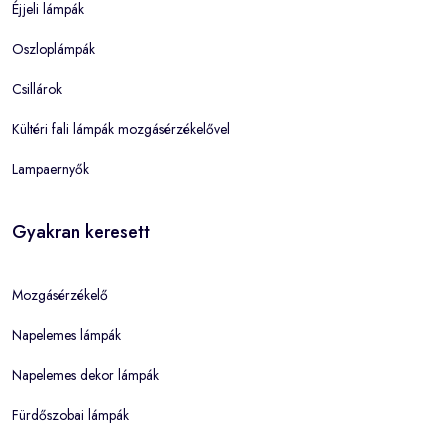
Éjjeli lámpák
Oszloplámpák
Csillárok
Kültéri fali lámpák mozgásérzékelővel
Lampaernyők
Gyakran keresett
Mozgásérzékelő
Napelemes lámpák
Napelemes dekor lámpák
Fürdőszobai lámpák