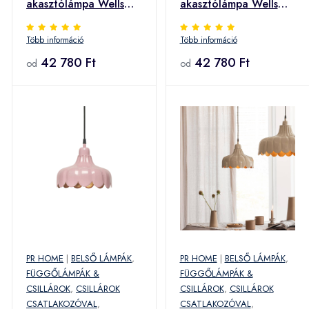
akasztólámpa Wells
akasztólámpa Wells
Small, fehér/arany, Ø
Small fekete/arany Ø
Több információ
Több információ
24 cm, dugó, dugalj
24 cm dugó
42 780 Ft
42 780 Ft
od
od
PR HOME
|
BELSŐ LÁMPÁK
,
PR HOME
|
BELSŐ LÁMPÁK
,
FÜGGŐLÁMPÁK &
FÜGGŐLÁMPÁK &
CSILLÁROK
,
CSILLÁROK
CSILLÁROK
,
CSILLÁROK
CSATLAKOZÓVAL
,
CSATLAKOZÓVAL
,