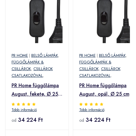
PR HOME
|
BELSŐ LÁMPÁK
,
PR HOME
|
BELSŐ LÁMPÁK
,
FÜGGŐLÁMPÁK &
FÜGGŐLÁMPÁK &
CSILLÁROK
,
CSILLÁROK
CSILLÁROK
,
CSILLÁROK
CSATLAKOZÓVAL
,
CSATLAKOZÓVAL
,
PR Home függőlámpa
PR Home függőlámpa
August, fekete, Ø 25
August, opál, Ø 25 cm
cm, hullámos üveg
Több információ
Több információ
34 224 Ft
34 224 Ft
od
od