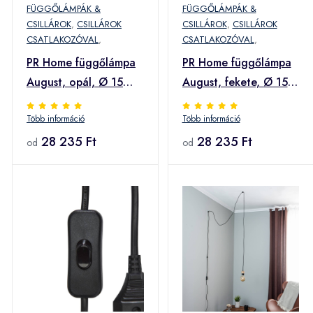
FÜGGŐLÁMPÁK &
FÜGGŐLÁMPÁK &
CSILLÁROK
,
CSILLÁROK
CSILLÁROK
,
CSILLÁROK
CSATLAKOZÓVAL
,
CSATLAKOZÓVAL
,
PR Home függőlámpa
PR Home függőlámpa
August, opál, Ø 15
August, fekete, Ø 15
cm, hullámos üveg,
cm, Ø 15 cm
Több információ
Több információ
hullámüveg
28 235 Ft
28 235 Ft
od
od