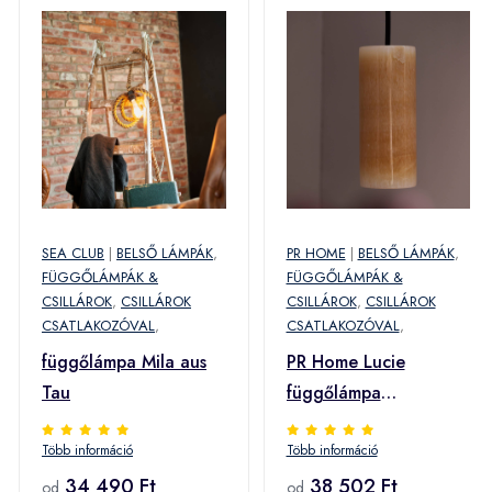
SEA CLUB
|
BELSŐ LÁMPÁK
,
PR HOME
|
BELSŐ LÁMPÁK
,
FÜGGŐLÁMPÁK &
FÜGGŐLÁMPÁK &
CSILLÁROK
,
CSILLÁROK
CSILLÁROK
,
CSILLÁROK
CSATLAKOZÓVAL
,
CSATLAKOZÓVAL
,
függőlámpa Mila aus
PR Home Lucie
Tau
függőlámpa
márványból, dugó,
Több információ
Több információ
dugó
34 490 Ft
38 502 Ft
od
od