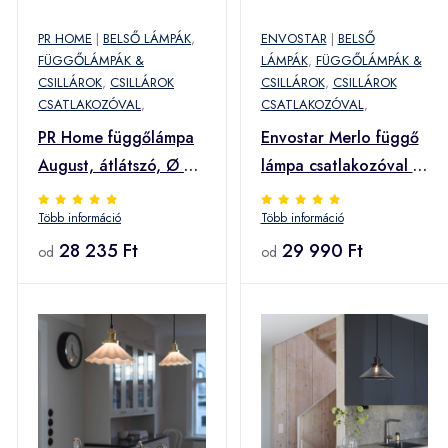
PR HOME
|
BELSŐ LÁMPÁK
,
ENVOSTAR
|
BELSŐ
FÜGGŐLÁMPÁK &
LÁMPÁK
,
FÜGGŐLÁMPÁK &
CSILLÁROK
,
CSILLÁROK
CSILLÁROK
,
CSILLÁROK
CSATLAKOZÓVAL
,
CSATLAKOZÓVAL
,
PR Home függőlámpa
Envostar Merlo függő
August, átlátszó, Ø 15
lámpa csatlakozóval 1
cm
izzó
Több információ
Több információ
28 235 Ft
29 990 Ft
od
od