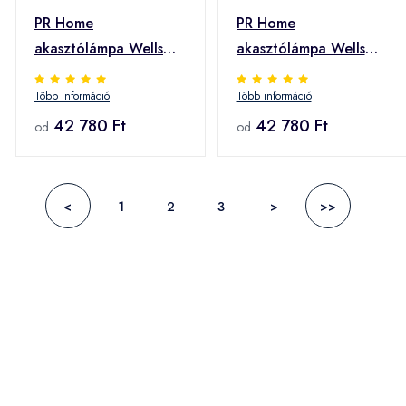
PR Home
PR Home
akasztólámpa Wells
akasztólámpa Wells
Small, rózsaszín/arany,
Small, bézs/arany, Ø
Több információ
Több információ
Ø 24 cm, dugó, dugalj
24 cm, dugó, dugalj
42 780 Ft
42 780 Ft
od
od
<
1
2
3
>
>>