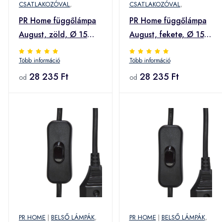
CSATLAKOZÓVAL
,
CSATLAKOZÓVAL
,
PR Home függőlámpa
PR Home függőlámpa
August, zöld, Ø 15
August, fekete, Ø 15
cm, Ø 15 cm
cm, hullámos üveg,
Több információ
Több információ
hullámüveg
28 235 Ft
28 235 Ft
od
od
PR HOME
|
BELSŐ LÁMPÁK
,
PR HOME
|
BELSŐ LÁMPÁK
,