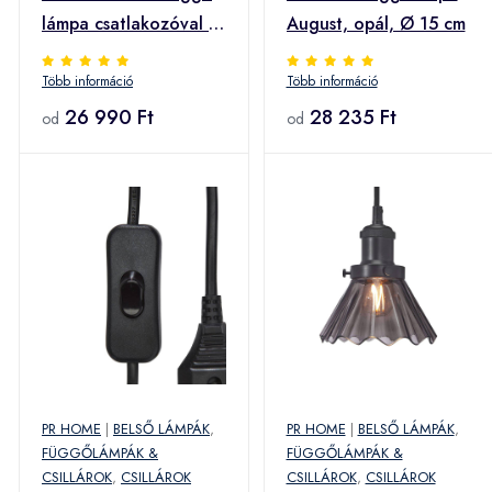
lámpa csatlakozóval 1
August, opál, Ø 15 cm
izzó
Több információ
Több információ
26 990 Ft
28 235 Ft
od
od
PR HOME
|
BELSŐ LÁMPÁK
,
PR HOME
|
BELSŐ LÁMPÁK
,
FÜGGŐLÁMPÁK &
FÜGGŐLÁMPÁK &
CSILLÁROK
,
CSILLÁROK
CSILLÁROK
,
CSILLÁROK