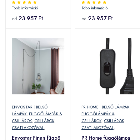
kék
zöld
Több információ
Több információ
23 957 Ft
23 957 Ft
od
od
ENVOSTAR
|
BELSŐ
PR HOME
|
BELSŐ LÁMPÁK
,
LÁMPÁK
,
FÜGGŐLÁMPÁK &
FÜGGŐLÁMPÁK &
CSILLÁROK
,
CSILLÁROK
CSILLÁROK
,
CSILLÁROK
CSATLAKOZÓVAL
,
CSATLAKOZÓVAL
,
Envostar Finan függő
PR Home függőlámpa