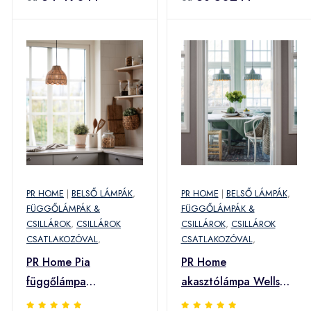
PR HOME
|
BELSŐ LÁMPÁK
,
PR HOME
|
BELSŐ LÁMPÁK
,
FÜGGŐLÁMPÁK &
FÜGGŐLÁMPÁK &
CSILLÁROK
,
CSILLÁROK
CSILLÁROK
,
CSILLÁROK
CSATLAKOZÓVAL
,
CSATLAKOZÓVAL
,
PR Home Pia
PR Home
függőlámpa
akasztólámpa Wells
természetes szálakból
Small, zöld/arany, Ø