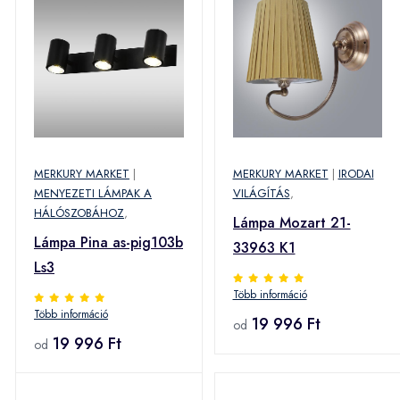
MERKURY MARKET
|
MERKURY MARKET
|
IRODAI
MENYEZETI LÁMPAK A
VILÁGÍTÁS
,
HÁLÓSZOBÁHOZ
,
Lámpa Mozart 21-
Lámpa Pina as-pig103b
33963 K1
Ls3
Több információ
Több információ
19 996 Ft
od
19 996 Ft
od