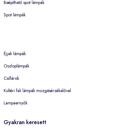
Beépíthető spot lámpák
Spot lámpák
Éjjeli lámpák
Oszloplámpák
Csillárok
Kültéri fali lámpák mozgásérzékelővel
Lampaernyők
Gyakran keresett