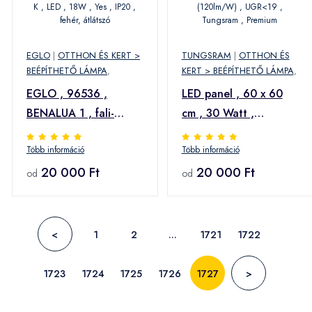
EGLO
|
OTTHON ÉS KERT >
TUNGSRAM
|
OTTHON ÉS
BEÉPÍTHETŐ LÁMPA
,
KERT > BEÉPÍTHETŐ LÁMPA
,
EGLO , 96536 ,
LED panel , 60 x 60
BENALUA 1 , fali-
cm , 30 Watt ,
mennyezeti lámpa ,
természetes fehér ,
Több információ
Több információ
3000 K , LED , 18W ,
LUX (120lm/W) ,
Yes , IP20 , fehér,
20 000 Ft
UGR<19 , Tungsram ,
20 000 Ft
od
od
átlátszó
Premium
<
1
2
...
1721
1722
1723
1724
1725
1726
1727
>