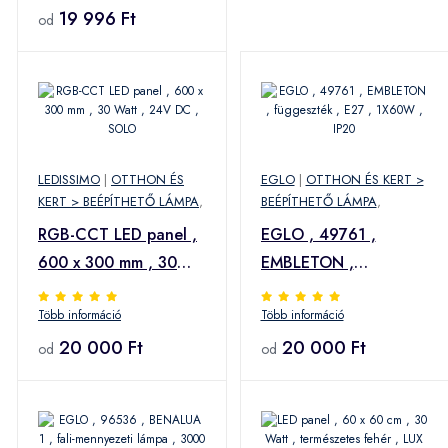
19 996 Ft
od
LEDISSIMO
|
OTTHON ÉS
EGLO
|
OTTHON ÉS KERT >
KERT > BEÉPÍTHETŐ LÁMPA
,
BEÉPÍTHETŐ LÁMPA
,
RGB-CCT LED panel ,
EGLO , 49761 ,
600 x 300 mm , 30
EMBLETON ,
Watt , 24V DC , SOLO
függeszték , E27 ,
Több információ
Több információ
1X60W , IP20
20 000 Ft
20 000 Ft
od
od