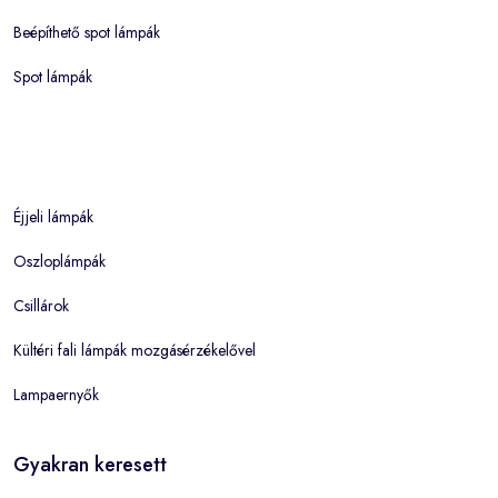
Beépíthető spot lámpák
Spot lámpák
Éjjeli lámpák
Oszloplámpák
Csillárok
Kültéri fali lámpák mozgásérzékelővel
Lampaernyők
Gyakran keresett