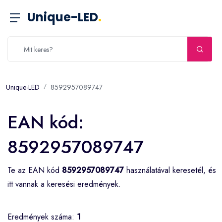
Unique-LED
.
Unique-LED
8592957089747
EAN kód:
8592957089747
Te az EAN kód
8592957089747
használatával keresetél, és
itt vannak a keresési eredmények.
Eredmények száma:
1