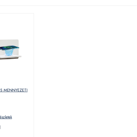
ÉS MENNYEZETI
észletek
l