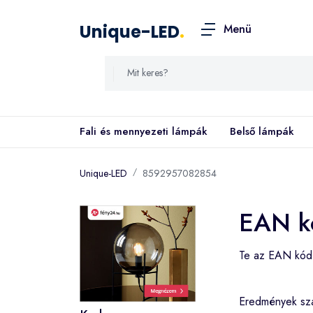
Unique-LED
.
Menü
Fali és mennyezeti lámpák
Belső lámpák
Unique-LED
8592957082854
EAN k
Te az EAN kó
Eredmények s