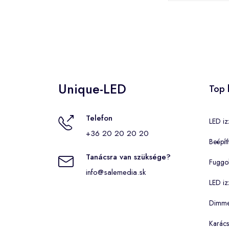
Unique-LED
Top 
Telefon
LED iz
+36 20 20 20 20
Beépít
Tanácsra van szüksége?
Fuggo
info@salemedia.sk
LED iz
Dimmel
Karács