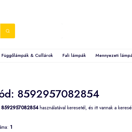
Függőlámpák & Csillárok
Fali lámpák
Mennyezeti lámp
ód: 8592957082854
d
8592957082854
használatával keresetél, és itt vannak a keres
záma:
1