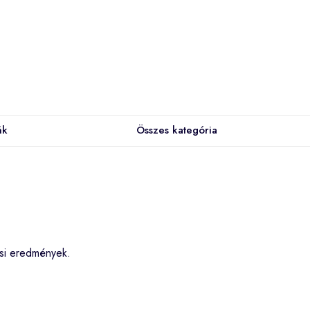
ák
Összes kategória
ési eredmények.