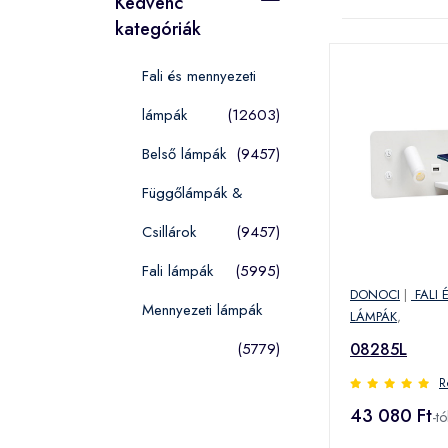
Kedvenc
kategóriák
Fali és mennyezeti
lámpák
(12603)
Belső lámpák
(9457)
Függőlámpák &
Csillárok
(9457)
Fali lámpák
(5995)
DONOCI
|
FALI 
Mennyezeti lámpák
LÁMPÁK
,
08285L
(5779)
R
43 080 Ft
-tó