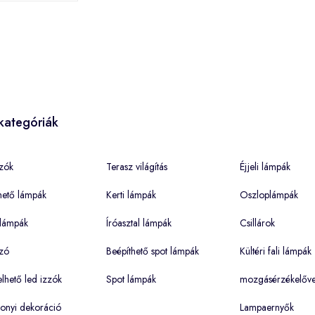
kategóriák
zók
Terasz világítás
Éjjeli lámpák
hető lámpák
Kerti lámpák
Oszloplámpák
lámpák
Íróasztal lámpák
Csillárok
zó
Beépíthető spot lámpák
Kültéri fali lámpák
hető led izzók
Spot lámpák
mozgásérzékelőve
onyi dekoráció
Lampaernyők