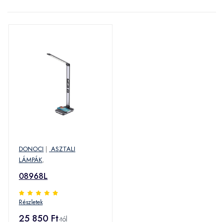
DONOCI
|
ASZTALI
LÁMPÁK
,
08968L
Részletek
25 850 Ft
-tól