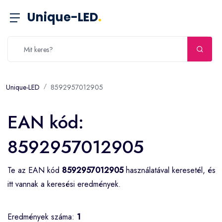
Unique-LED
.
Unique-LED
8592957012905
EAN kód:
8592957012905
Te az EAN kód
8592957012905
használatával keresetél, és
itt vannak a keresési eredmények.
Eredmények száma:
1