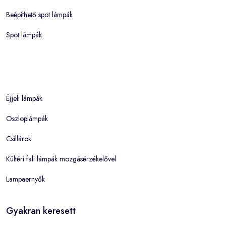
Beépíthető spot lámpák
Spot lámpák
Éjjeli lámpák
Oszloplámpák
Csillárok
Kültéri fali lámpák mozgásérzékelővel
Lampaernyők
Gyakran keresett