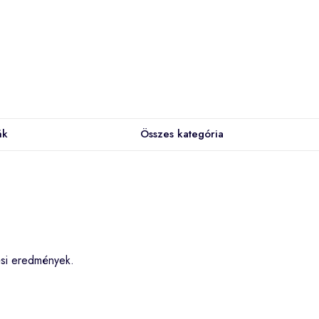
ák
Összes kategória
sési eredmények.