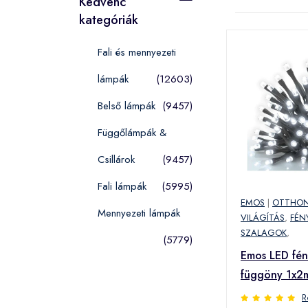
Kedvenc
kategóriák
Fali és mennyezeti
lámpák
(12603)
Belső lámpák
(9457)
Függőlámpák &
Csillárok
(9457)
Fali lámpák
(5995)
EMOS
|
OTTHON
Mennyezeti lámpák
VILÁGÍTÁS
,
FÉN
SZALAGOK
,
(5779)
Emos LED fén
függöny 1x2
IP44 hideg (
R