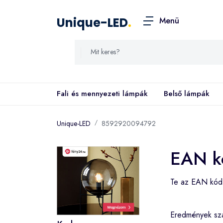
Unique-LED
.
Menü
Fali és mennyezeti lámpák
Belső lámpák
Unique-LED
8592920094792
EAN k
Te az EAN kó
Eredmények s