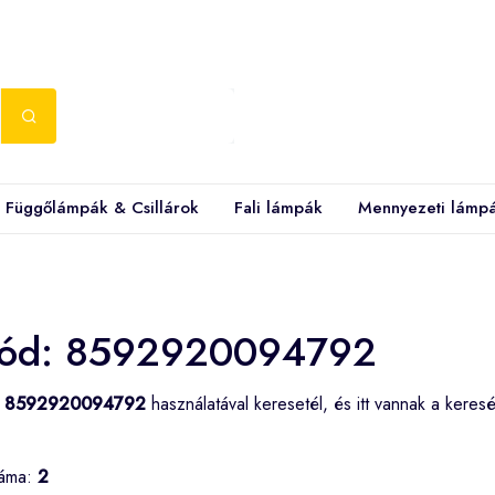
Függőlámpák & Csillárok
Fali lámpák
Mennyezeti lámp
ód: 8592920094792
d
8592920094792
használatával keresetél, és itt vannak a kere
záma:
2