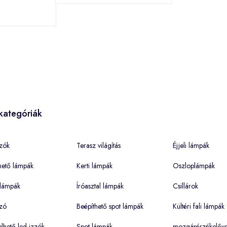
kategóriák
zók
Terasz világítás
Éjjeli lámpák
hető lámpák
Kerti lámpák
Oszloplámpák
lámpák
Íróasztal lámpák
Csillárok
zó
Beépíthető spot lámpák
Kültéri fali lámpák
hető led izzók
Spot lámpák
mozgásérzékelőve