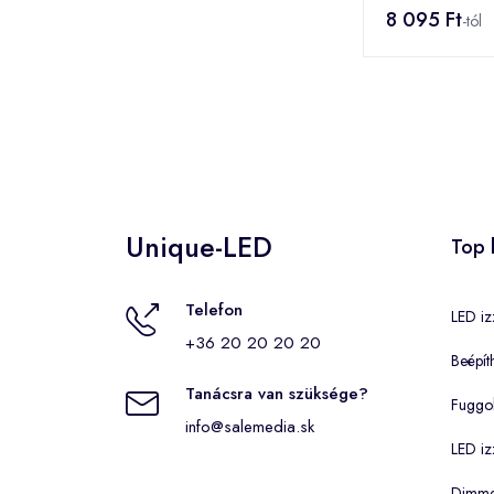
(D1EC01)
8 095 Ft
-tól
Unique-LED
Top 
Telefon
LED iz
+36 20 20 20 20
Beépít
Tanácsra van szüksége?
Fuggo
info@salemedia.sk
LED iz
Dimmel