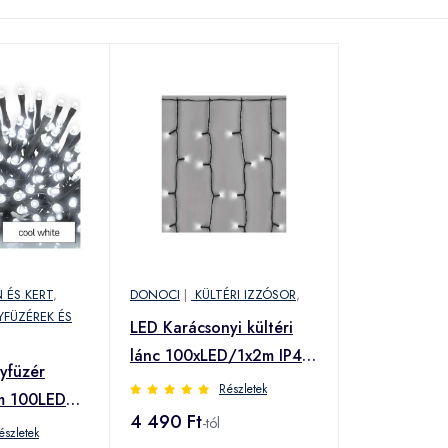
 ÉS KERT
,
DONOCI
|
KÜLTÉRI IZZÓSOR
,
YFÜZÉREK ÉS
LED Karácsonyi kültéri
lánc 100xLED/1x2m IP44
yfüzér
hideg fehér
Részletek
m 100LED
4 490 Ft
-tól
D1EC01)
észletek