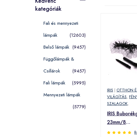
Kedvenc
kategóriák
Fali és mennyezeti
lámpák
(12603)
Belső lámpák
(9457)
Függőlámpák &
Csillárok
(9457)
Fali lámpák
(5995)
IRIS
|
OTTHON É
Mennyezeti lámpák
VILÁGÍTÁS
,
FÉN
SZALAGOK
,
(5779)
IRIS Buborék
23mm/8
programos/6
R