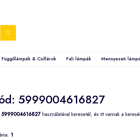
Függőlámpák & Csillárok
Fali lámpák
Mennyezeti lámp
ód: 5999004616827
d
5999004616827
használatával keresetél, és itt vannak a keres
záma:
1