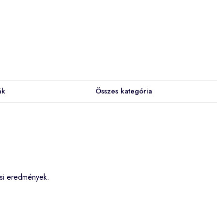
ák
Összes kategória
ési eredmények.