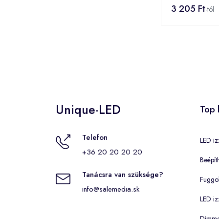
szabványos/
3 205 Ft
-tól
fehér/30db L
es/napeleme
fénydekoráci
(225639)
Unique-LED
Top 
Telefon
LED iz
+36 20 20 20 20
Beépít
Tanácsra van szüksége?
Fuggo
info@salemedia.sk
LED iz
Dimmel