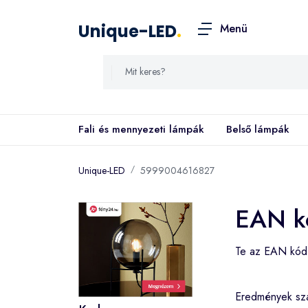
Unique-LED
.
Menü
Fali és mennyezeti lámpák
Belső lámpák
Unique-LED
5999004616827
EAN k
Te az EAN kó
Eredmények s