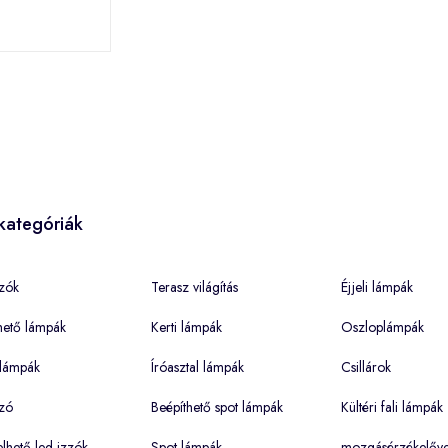
meleg
ED-
s
ó (225639)
kategóriák
zók
Terasz világítás
Éjjeli lámpák
hető lámpák
Kerti lámpák
Oszloplámpák
lámpák
Íróasztal lámpák
Csillárok
zó
Beépíthető spot lámpák
Kültéri fali lámpák
hető led izzók
Spot lámpák
mozgásérzékelőve