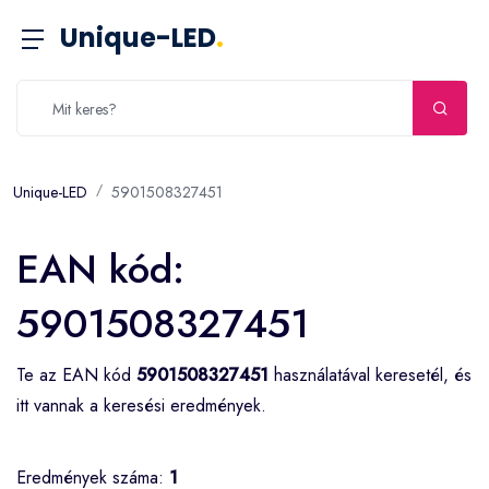
Unique-LED
.
Unique-LED
5901508327451
EAN kód:
5901508327451
Te az EAN kód
5901508327451
használatával keresetél, és
itt vannak a keresési eredmények.
Eredmények száma:
1