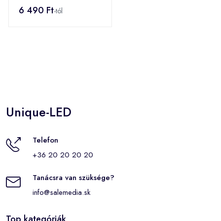
6 490 Ft
-tól
Unique-LED
Telefon
+36 20 20 20 20
Tanácsra van szüksége?
info@salemedia.sk
Top kategóriák