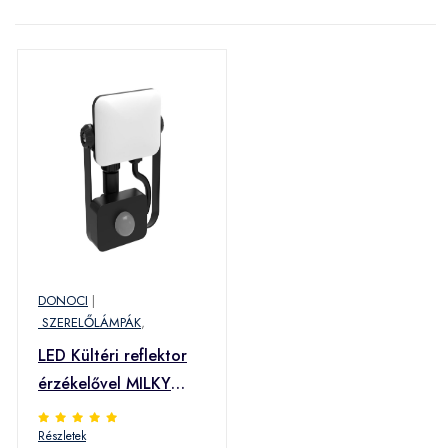
DONOCI
|
SZERELŐLÁMPÁK
,
LED Kültéri reflektor
érzékelővel MILKY
LED/10W/230V
Részletek
4000K IP65