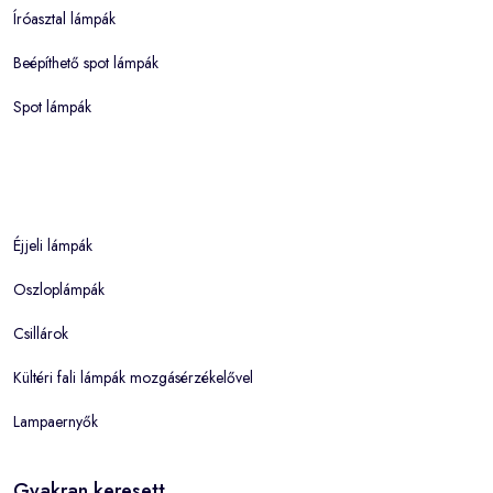
Íróasztal lámpák
Beépíthető spot lámpák
Spot lámpák
Éjjeli lámpák
Oszloplámpák
Csillárok
Kültéri fali lámpák mozgásérzékelővel
Lampaernyők
Gyakran keresett