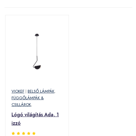
VIOKEF
|
BELSŐ LÁMPÁK
,
FÜGGŐLÁMPÁK &
CSILLÁROK
,
Lógó világítás Ada, 1
izzó