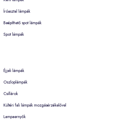
Íróasztal lámpák
Beépíthető spot lámpák
Spot lámpák
Éjjeli lámpák
Oszloplámpák
Csillárok
Kültéri fali lámpák mozgásérzékelővel
Lampaernyők