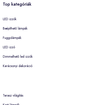
Top kategóriák
LED izzók
Beépíthető lámpák
Fuggolámpák
LED izzó
Dimmelhető led izzók
Karácsonyi dekoráció
Terasz világítás
Kerti lámpák