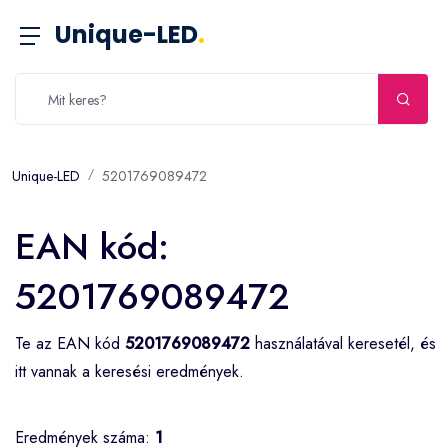
Unique-LED
.
Unique-LED
5201769089472
EAN kód:
5201769089472
Te az EAN kód
5201769089472
használatával keresetél, és
itt vannak a keresési eredmények.
Eredmények száma:
1